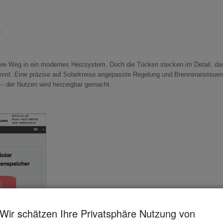
e
chere Weg in ein modernes Heizsystem. Doch die Tücken stecken im Detail, 
mmt. Eine präzise auf Solarkreise angepasste Regelung und Brenneransteuerung
 – der Nutzen wird herzeigbar gemacht.
Wir schätzen Ihre Privatsphäre Nutzung von