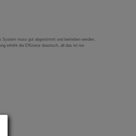
das System muss gut abgestimmt und betrieben werden,
 erhöht die Effizienz drastisch, all das ist nur