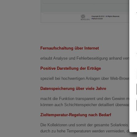
Fernaufschaltung über Internet
erlaubt Analyse und Fehlerbeseitigung anhand verständ
Positive Darstellung der Erträge
speziell bei hochwertigen Anlagen über Web-Browser a
Datenspeicherung über viele Jahre
macht die Funktion transparent und den Gewinn messb
können auch Schichtenspeicher detailliert überwacht 
Zieltemperatur-Regelung nach Bedarf
Die Kollektoren und somit der gesamte Solarkreis hol
durch zu hohe Temperaturen werden vermieden, die Eff