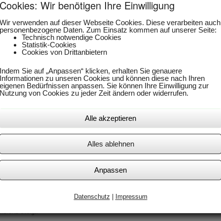
Cookies: Wir benötigen Ihre Einwilligung
Wir verwenden auf dieser Webseite Cookies. Diese verarbeiten auch
personenbezogene Daten. Zum Einsatz kommen auf unserer Seite:
Technisch notwendige Cookies
Statistik-Cookies
Cookies von Drittanbietern
Indem Sie auf „Anpassen“ klicken, erhalten Sie genauere
Informationen zu unseren Cookies und können diese nach Ihren
eigenen Bedürfnissen anpassen. Sie können Ihre Einwilligung zur
Nutzung von Cookies zu jeder Zeit ändern oder widerrufen.
licher grafischer Darstellung des Systems. Alarme werden aktiv per eMail od
Alle akzeptieren
uf allen Betriebssystemen wie Windows, Mac, iOS oder Androide und ohne zu 
Alles ablehnen
ar – auch über mehrere Saisons hinweg. Da einzelne Temperatursensoren gün
werden.
Anpassen
Datenschutz
|
Impressum
en nur die Temperatur vom Dach, die auch wirklich gerade benötigt werden. H
izienz steigt.