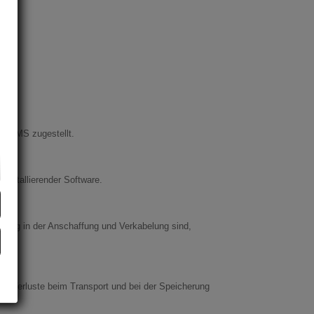
er SMS zugestellt.
installierender Software.
stig in der Anschaffung und Verkabelung sind,
ohe Verluste beim Transport und bei der Speicherung