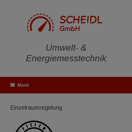
Zum
Inhalt
springen
Umwelt- &
Energiemesstechnik
Menü
Einzelraumregelung