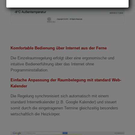
Komfortable Bedienung über Internet aus der Ferne
Die Einzelraumregelung erfolgt über eine ergonomische und
intuitive Bedienerführung über das Internet ohne
Programminstallation.
Einfache Anpassung der Raumbelegung mit standard Web-
Kalender
Die Regelung synchronisiert sich automatisch mit einem
standard Internetkalender (z.B. Google Kalender) und steuert
somit durch die eingetragenen Termine gleichzeitig besonders
wirtschaftlich die Heizkörper.