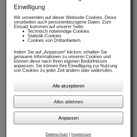
Einwilligung
„Energieverteilung unter Kontrolle“
Die Einzelraumregelung dient dem effizienten Aufheizen von
Wir verwenden auf dieser Webseite Cookies. Diese
verarbeiten auch personenbezogene Daten. Zum
Gebäudebereichen abhängig von ihrer Nutzung. Besonders
Einsatz kommen auf unserer Seite:
Gemeinden mit unregelmäßig genutzten Räumen fragen nach
Technisch notwendige Cookies
einer komfortablen Steuerung über Internet. Das entlastet den
Statistik-Cookies
Cookies von Drittanbietern
Bediener, da dieser aus der Ferne die Heizungsanlage ganz
individuell nach der Raumbelegung temperieren kann. Das
Indem Sie auf „Anpassen“ klicken, erhalten Sie
funktioniert ohne Eingriff in die Steuerung der genutzten Heizung
genauere Informationen zu unseren Cookies und
und gibt gleichzeitig Aufschluss über das individuelle
können diese nach Ihren eigenen Bedürfnissen
anpassen. Sie können Ihre Einwilligung zur Nutzung
Heizverhalten jedes einzelnen Raumes.
von Cookies zu jeder Zeit ändern oder widerrufen.
Alle akzeptieren
Alles ablehnen
Anpassen
Datenschutz
|
Impressum