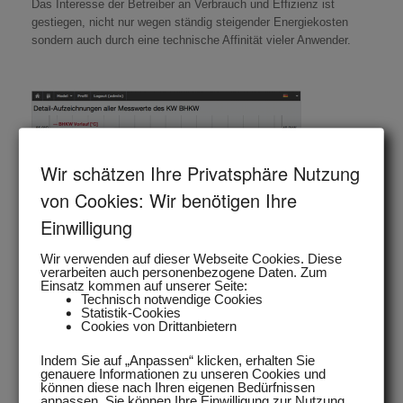
Das Interesse der Betreiber an Verbrauch und Effizienz ist
gestiegen, nicht nur wegen ständig steigender Energiekosten
sondern auch durch eine technische Affinität vieler Anwender.
Wir schätzen Ihre Privatsphäre Nutzung
von Cookies: Wir benötigen Ihre
Einwilligung
Wir verwenden auf dieser Webseite Cookies. Diese
verarbeiten auch personenbezogene Daten. Zum
Einsatz kommen auf unserer Seite:
Technisch notwendige Cookies
Statistik-Cookies
Cookies von Drittanbietern
Indem Sie auf „Anpassen“ klicken, erhalten Sie
Komfortable Visualisierung und Fernbedienung
genauere Informationen zu unseren Cookies und
können diese nach Ihren eigenen Bedürfnissen
komplett über PC/Mobile auch per Fernaufschaltung.
anpassen. Sie können Ihre Einwilligung zur Nutzung