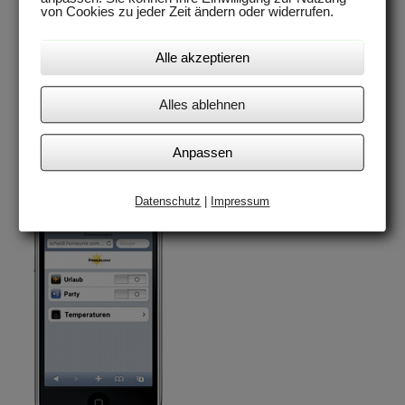
von Cookies zu jeder Zeit ändern oder widerrufen.
Alarme per SMS oder eMail
bei Störungen in den Komponenten.
Alle akzeptieren
Ganzheitlicher Systemansatz für das BHKW,
Alles ablehnen
den Spitzenlastkessel und anderen Komponenten, weg von der
autarken Regelung jeder einzelnen Komponente.
Anpassen
Datenschutz
|
Impressum