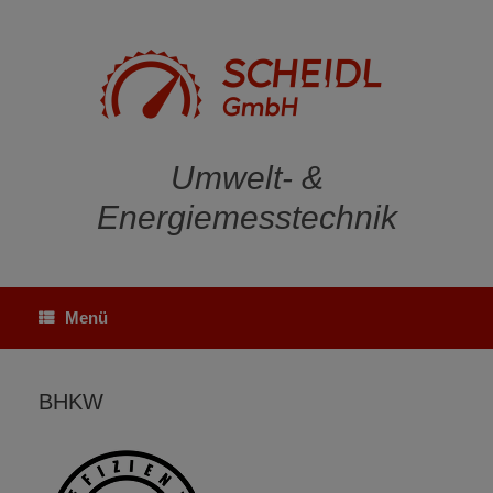
Zum
Inhalt
springen
Umwelt- &
Energiemesstechnik
Menü
BHKW