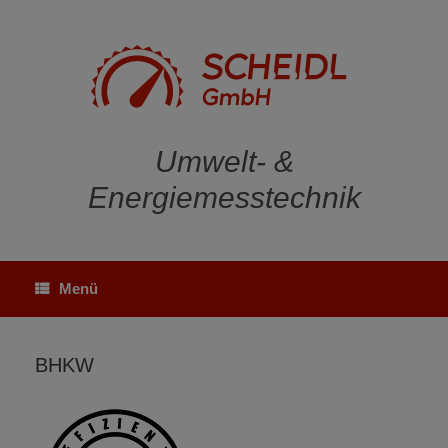
Zum
Inhalt
springen
Umwelt- &
Energiemesstechnik
Menü
BHKW