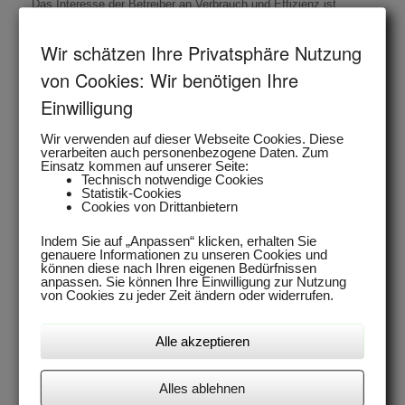
Das Interesse der Betreiber an Verbrauch und Effizienz ist
gestiegen, nicht nur wegen ständig steigender Energiekosten
sondern auch durch eine technische Affinität vieler Anwender.
Wir schätzen Ihre Privatsphäre Nutzung
von Cookies: Wir benötigen Ihre
Einwilligung
Wir verwenden auf dieser Webseite Cookies. Diese
verarbeiten auch personenbezogene Daten. Zum
Einsatz kommen auf unserer Seite:
Technisch notwendige Cookies
Statistik-Cookies
Cookies von Drittanbietern
Indem Sie auf „Anpassen“ klicken, erhalten Sie
genauere Informationen zu unseren Cookies und
können diese nach Ihren eigenen Bedürfnissen
anpassen. Sie können Ihre Einwilligung zur Nutzung
von Cookies zu jeder Zeit ändern oder widerrufen.
Alle akzeptieren
Komfortable Visualisierung und Fernbedienung
Alles ablehnen
komplett über PC/Mobile auch per Fernaufschaltung.